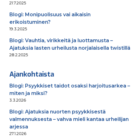
21.7.2025
Blogi: Monipuolisuus vai aikaisin
erikoistuminen?
19.3.2025
Blogi: Vauhtia, virikkeitä ja luottamusta –
Ajatuksia lasten urheilusta norjalaisella twistillä
28.2.2025
Ajankohtaista
Blogi: Psyykkiset taidot osaksi harjoitusarkea –
miten ja miksi?
3.3.2026
Blogi: Ajatuksia nuorten psyykkisestä
valmennuksesta – vahva mieli kantaa urheilijan
arjessa
27.1.2026