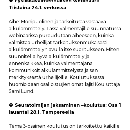
💎 Fysiikkavalmennuksen webinaari:
Tiistaina 24.1. verkossa
Aihe: Monipuolinen ja tarkoitusta vastaava
alkulämmittely. Tässä valmentajille suunnatussa
webinaarissa pureudutaan aiheeseen, kuinka
valmistaa urheilijat tarkoituksenmukaisesti
alkulämmittelyn avulla itse suoritukseen. Miten
suunnitella hyvä alkulämmittely ja
ennenkaikkea, kuinka valmentajana
kommunikoit alkulämmittelystä ja sen
merkityksestä urheilijoille. Koulutuksessa
huomioidaan osalloistujien omat lajit! Kouluttaja
Sami Lund.
💎 Seuratoimijan jaksaminen –koulutus: Osa 1
lauantai 28.1. Tampereella
Tämä 3-osainen koulutus on tarkoitettu kaikille