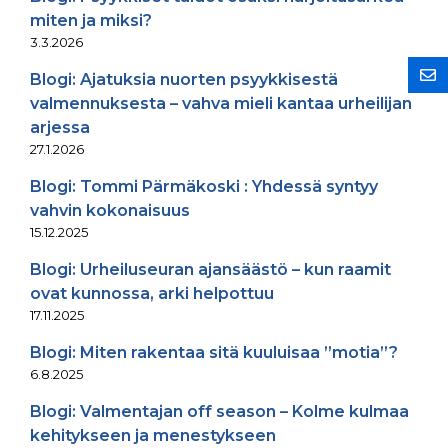
miten ja miksi?
3.3.2026
Blogi: Ajatuksia nuorten psyykkisestä
valmennuksesta – vahva mieli kantaa urheilijan
arjessa
27.1.2026
Blogi: Tommi Pärmäkoski : Yhdessä syntyy
vahvin kokonaisuus
15.12.2025
Blogi: Urheiluseuran ajansäästö – kun raamit
ovat kunnossa, arki helpottuu
17.11.2025
Blogi: Miten rakentaa sitä kuuluisaa ”motia”?
6.8.2025
Blogi: Valmentajan off season – Kolme kulmaa
kehitykseen ja menestykseen