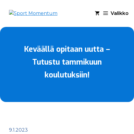
Siirry
sisältöön
Valikko
Keväällä opitaan uutta –
Tutustu tammikuun
koulutuksiin!
9.1.2023