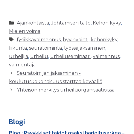
Kategoriat
Ajankohtaista
,
Johtamisen taito
,
Kehon kyky
,
Mielen voima
Avainsanat
fysiikkavalmennus
,
hyvinvointi
,
kehonkyky
,
liikunta
,
seuratoiminta
,
työssäjaksaminen
,
urheilija
,
urheilu
,
urheiluseminaari
,
valmennus
,
valmentaja
Seuratoimijan jaksaminen -
koulutuskokonaisuus starttaa keväällä
Yhteisön merkitys urheiluorganisaatioissa
Blogi
Blogi: Psyykkiset taidot osaksi harjoitusarkea –