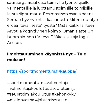
seuraorganisaatiossa toimiville työntekijöille,
valmentajille ja luottamustoimisille toimijoille
lajista riippumatta. Ensimmäisen osan aiheena:
Seuran hyvinvointi alkaa sinusta! Miten seuratyö
eroaa ”tavallisesta” työstä? Mistä kaikki lähtee?
Arvot ja kognitiivinen kolmio. Oman ajattelun
huomioimisen tärkeys. Pääkouluttaja Inga
Ärnfors.
Ilmoittautuminen käynnissä nyt – Tule
mukaan!
https://sportmomentum.fi/kauppa/
#sportmomentum #valmentaja
#valmentajakoulutus #seuratoimija
#seuratoimijakoulutus #kehonkyky
#mielenvoima #johtamisentaito