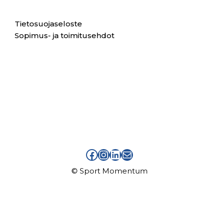
Tietosuojaseloste
Sopimus- ja toimitusehdot
facebook sport momentum
instagram sport momentum
linkedin sport momentum
sähköpostiosoite info at sportmomentum piste fi
© Sport Momentum