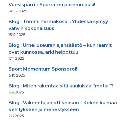
Vuosisparrit: Sparraten paremmaksi!
30.12.2025
Blogi: Tommi Pärmäkoski : Yhdessä syntyy
vahvin kokonaisuus
15.12.2025
Blogi: Urheiluseuran ajansäästö – kun raamit
ovat kunnossa, arki helpottuu
17.11.2025
Sport Momentum Sponsoroi!
6.10.2025
Blogi: Miten rakentaa sitä kuuluisaa ”motia”?
6.8.2025
Blogi: Valmentajan off season – Kolme kulmaa
kehitykseen ja menestykseen
21.7.2025