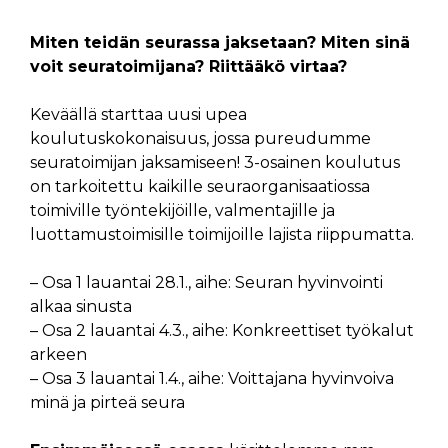
Miten teidän seurassa jaksetaan? Miten sinä
voit seuratoimijana? Riittääkö virtaa?
Keväällä starttaa uusi upea
koulutuskokonaisuus, jossa pureudumme
seuratoimijan jaksamiseen! 3-osainen koulutus
on tarkoitettu kaikille seuraorganisaatiossa
toimiville työntekijöille, valmentajille ja
luottamustoimisille toimijoille lajista riippumatta.
– Osa 1 lauantai 28.1., aihe: Seuran hyvinvointi
alkaa sinusta
– Osa 2 lauantai 4.3., aihe: Konkreettiset työkalut
arkeen
– Osa 3 lauantai 1.4., aihe: Voittajana hyvinvoiva
minä ja pirteä seura