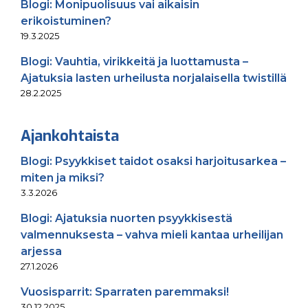
Blogi: Monipuolisuus vai aikaisin
erikoistuminen?
19.3.2025
Blogi: Vauhtia, virikkeitä ja luottamusta –
Ajatuksia lasten urheilusta norjalaisella twistillä
28.2.2025
Ajankohtaista
Blogi: Psyykkiset taidot osaksi harjoitusarkea –
miten ja miksi?
3.3.2026
Blogi: Ajatuksia nuorten psyykkisestä
valmennuksesta – vahva mieli kantaa urheilijan
arjessa
27.1.2026
Vuosisparrit: Sparraten paremmaksi!
30.12.2025