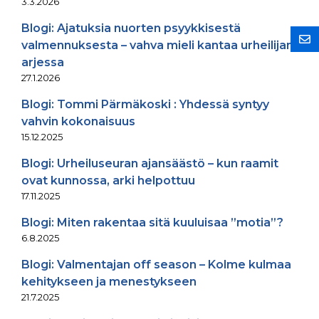
3.3.2026
Blogi: Ajatuksia nuorten psyykkisestä
valmennuksesta – vahva mieli kantaa urheilijan
arjessa
27.1.2026
Blogi: Tommi Pärmäkoski : Yhdessä syntyy
vahvin kokonaisuus
15.12.2025
Blogi: Urheiluseuran ajansäästö – kun raamit
ovat kunnossa, arki helpottuu
17.11.2025
Blogi: Miten rakentaa sitä kuuluisaa ”motia”?
6.8.2025
Blogi: Valmentajan off season – Kolme kulmaa
kehitykseen ja menestykseen
21.7.2025