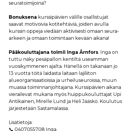
seuratoimijoina?
Bonuksena
kurssipäivien välille osallistujat
saavat motivoivia kotitehtäviä, joiden avulla
kurssin oppeja viedään aktiivisesti omaan seura-
arkeen ja omaan toimintaan kevään aikana!
Pääkouluttajana toimii Inga Ärnfors
. Inga on
tuttu näky pesäpallon kentiltä useamman
vuosikymmenen ajalta. Hänellä on takanaan jo
13 vuotta töitä laidasta laitaan lajiliiton
alueorganisaatioissa ja urheiluseuroissa, muun
muassa toiminnanjohtajana. Kurssipäivien aikana
vierailevat mukana myös huippukouluttajat Upi
Antikainen, Mirelle Lund ja Heli Jääskö. Koulutus
järjestetään Sastamalassa.
Lisätietoja:
📞 0407055708 Inga