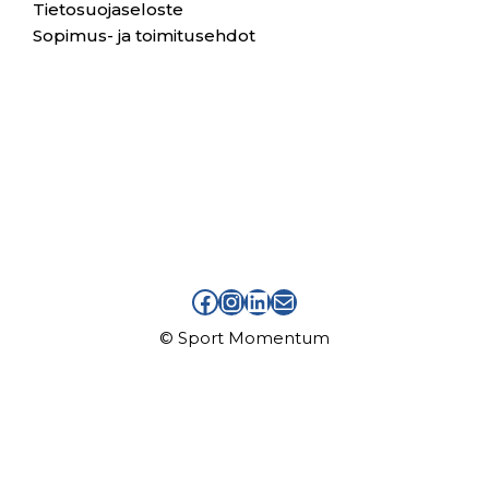
Tietosuojaseloste
Sopimus- ja toimitusehdot
facebook sport momentum
instagram sport momentum
linkedin sport momentum
sähköpostiosoite info at sportmomentum piste fi
© Sport Momentum