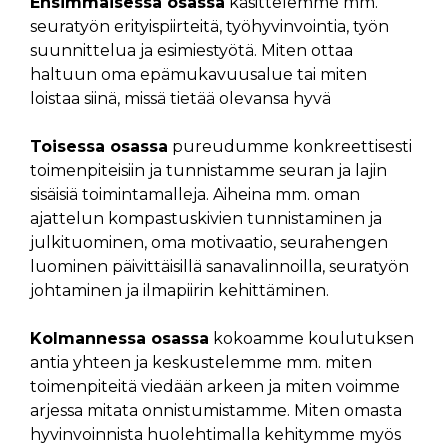
Ensimmäisessä osassa
käsittelemme mm.
seuratyön erityispiirteitä, työhyvinvointia, työn
suunnittelua ja esimiestyötä. Miten ottaa
haltuun oma epämukavuusalue tai miten
loistaa siinä, missä tietää olevansa hyvä
Toisessa osassa
pureudumme konkreettisesti
toimenpiteisiin ja tunnistamme seuran ja lajin
sisäisiä toimintamalleja. Aiheina mm. oman
ajattelun kompastuskivien tunnistaminen ja
julkituominen, oma motivaatio, seurahengen
luominen päivittäisillä sanavalinnoilla, seuratyön
johtaminen ja ilmapiirin kehittäminen.
Kolmannessa osassa
kokoamme koulutuksen
antia yhteen ja keskustelemme mm. miten
toimenpiteitä viedään arkeen ja miten voimme
arjessa mitata onnistumistamme. Miten omasta
hyvinvoinnista huolehtimalla kehitymme myös