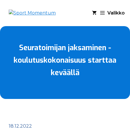
Siirry
sisältöön
Valikko
Seuratoimijan jaksaminen -
koulutuskokonaisuus starttaa
keväällä
18.12.2022