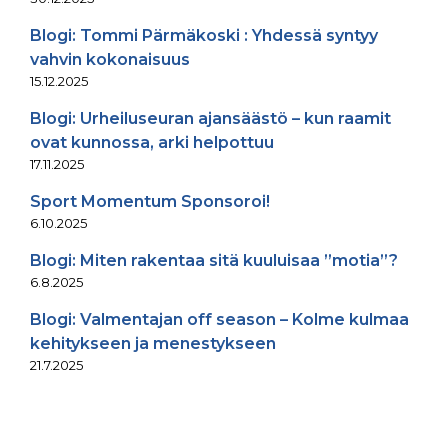
Blogi: Tommi Pärmäkoski : Yhdessä syntyy
vahvin kokonaisuus
15.12.2025
Blogi: Urheiluseuran ajansäästö – kun raamit
ovat kunnossa, arki helpottuu
17.11.2025
Sport Momentum Sponsoroi!
6.10.2025
Blogi: Miten rakentaa sitä kuuluisaa ”motia”?
6.8.2025
Blogi: Valmentajan off season – Kolme kulmaa
kehitykseen ja menestykseen
21.7.2025