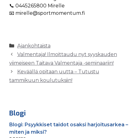
📞 0445265800 Mirelle
📧
mirelle@sportmomentum.fi
Kategoriat
Ajankohtaista
Valmentaja! Ilmoittaudu nyt syyskauden
viimeiseen Taitava Valmentaja -seminaariin!
Keväällä opitaan uutta – Tutustu
tammikuun koulutuksiin!
Blogi
Blogi: Psyykkiset taidot osaksi harjoitusarkea –
miten ja miksi?