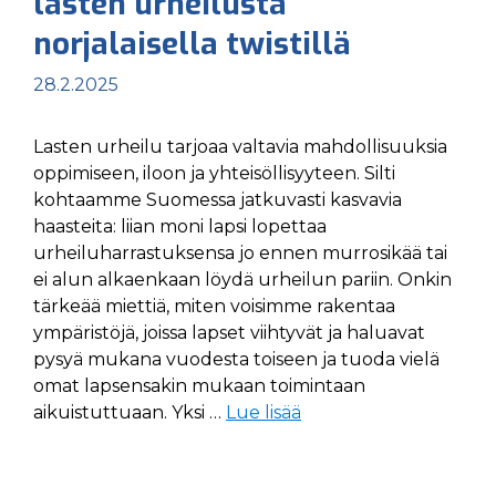
lasten urheilusta
norjalaisella twistillä
28.2.2025
Lasten urheilu tarjoaa valtavia mahdollisuuksia
oppimiseen, iloon ja yhteisöllisyyteen. Silti
kohtaamme Suomessa jatkuvasti kasvavia
haasteita: liian moni lapsi lopettaa
urheiluharrastuksensa jo ennen murrosikää tai
ei alun alkaenkaan löydä urheilun pariin. Onkin
tärkeää miettiä, miten voisimme rakentaa
ympäristöjä, joissa lapset viihtyvät ja haluavat
pysyä mukana vuodesta toiseen ja tuoda vielä
omat lapsensakin mukaan toimintaan
aikuistuttuaan. Yksi …
Lue lisää