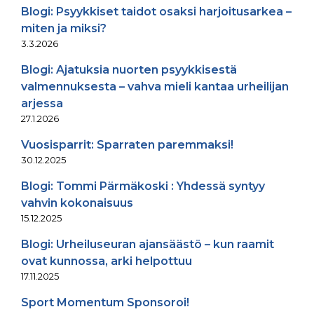
Blogi: Psyykkiset taidot osaksi harjoitusarkea –
miten ja miksi?
3.3.2026
Blogi: Ajatuksia nuorten psyykkisestä
valmennuksesta – vahva mieli kantaa urheilijan
arjessa
27.1.2026
Vuosisparrit: Sparraten paremmaksi!
30.12.2025
Blogi: Tommi Pärmäkoski : Yhdessä syntyy
vahvin kokonaisuus
15.12.2025
Blogi: Urheiluseuran ajansäästö – kun raamit
ovat kunnossa, arki helpottuu
17.11.2025
Sport Momentum Sponsoroi!