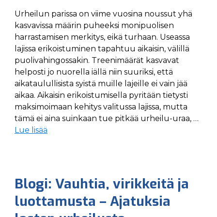
Urheilun parissa on viime vuosina noussut yhä
kasvavissa määrin puheeksi monipuolisen
harrastamisen merkitys, eikä turhaan. Useassa
lajissa erikoistuminen tapahtuu aikaisin, välillä
puolivahingossakin. Treenimäärät kasvavat
helposti jo nuorella iällä niin suuriksi, että
aikataulullisista syistä muille lajeille ei vain jää
aikaa. Aikaisin erikoistumisella pyritään tietysti
maksimoimaan kehitys valitussa lajissa, mutta
tämä ei aina suinkaan tue pitkää urheilu-uraa, …
Lue lisää
Blogi: Vauhtia, virikkeitä ja
luottamusta – Ajatuksia