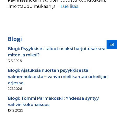
käynnissä juuri nyt, joten tutustu koulutuksiin,
ilmoittaudu mukaan ja …
Lue lisää
Blogi
Blogi: Psyykkiset taidot osaksi harjoitusarkea –
miten ja miksi?
3.3.2026
Blogi: Ajatuksia nuorten psyykkisestä
valmennuksesta – vahva mieli kantaa urheilijan
arjessa
27.1.2026
Blogi: Tommi Pärmäkoski : Yhdessä syntyy
vahvin kokonaisuus
15.12.2025