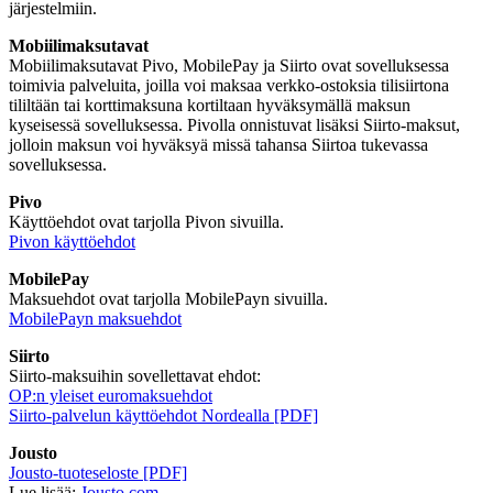
järjestelmiin.
Mobiilimaksutavat
Mobiilimaksutavat Pivo, MobilePay ja Siirto ovat sovelluksessa
toimivia palveluita, joilla voi maksaa verkko-ostoksia tilisiirtona
tililtään tai korttimaksuna kortiltaan hyväksymällä maksun
kyseisessä sovelluksessa. Pivolla onnistuvat lisäksi Siirto-maksut,
jolloin maksun voi hyväksyä missä tahansa Siirtoa tukevassa
sovelluksessa.
Pivo
Käyttöehdot ovat tarjolla Pivon sivuilla.
Pivon käyttöehdot
MobilePay
Maksuehdot ovat tarjolla MobilePayn sivuilla.
MobilePayn maksuehdot
Siirto
Siirto-maksuihin sovellettavat ehdot:
OP:n yleiset euromaksuehdot
Siirto-palvelun käyttöehdot Nordealla [PDF]
Jousto
Jousto-tuoteseloste [PDF]
Lue lisää:
Jousto.com