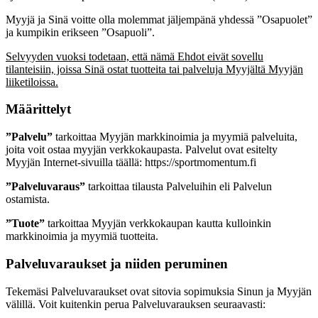
Myyjä ja Sinä voitte olla molemmat jäljempänä yhdessä ”Osapuolet”
ja kumpikin erikseen ”Osapuoli”.
Selvyyden vuoksi todetaan, että nämä Ehdot eivät sovellu
tilanteisiin, joissa Sinä ostat tuotteita tai palveluja Myyjältä Myyjän
liiketiloissa.
Määrittelyt
”Palvelu”
tarkoittaa Myyjän markkinoimia ja myymiä palveluita,
joita voit ostaa myyjän verkkokaupasta. Palvelut ovat esitelty
Myyjän Internet-sivuilla täällä: https://sportmomentum.fi
”Palveluvaraus”
tarkoittaa tilausta Palveluihin eli Palvelun
ostamista.
”Tuote”
tarkoittaa Myyjän verkkokaupan kautta kulloinkin
markkinoimia ja myymiä tuotteita.
Palveluvaraukset ja niiden peruminen
Tekemäsi Palveluvaraukset ovat sitovia sopimuksia Sinun ja Myyjän
välillä. Voit kuitenkin perua Palveluvarauksen seuraavasti: