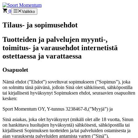
Siirry
sisältöön
0
Valikko
Tilaus- ja sopimusehdot
Tuotteiden ja palvelujen myynti-,
toimitus- ja varausehdot internetistä
ostettaessa ja varattaessa
Osapuolet
Nämä ehdot (”Ehdot”) soveltuvat sopimukseen (”Sopimus”), joka
on solmittu tänä päivänä, jolloin Sinä olet sähköisesti, sähköpostilla
tai kirjallisesti hyväksynyt Sopimuksen ehdot, seuraavien osapuolten
kesken:
Sport Momentum OY, Y-tunnus 3238467-8,(”Myyjä”) ja
Sinä asiakas, joka olet hyväksynyt (mikäli olet alle 18 vuotta, Sinun
on hankittava huoltajien hyväksyntä) sähköisesti, sähköpostilla tai
kirjallisesti Sopimuksen tuotteiden ja/tai palveluiden ostamisesta ja
ajan varauksesta palveluiden antamista varten (”Sinä”).