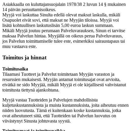
Asiakkaalla on kuluttajansuojalain 1978/38 2 luvun 14 § mukainen
14 päivän peruuttamisoikeus.
Myyjä voi laskuttaa Sinulta edellä olevat maksut laskulla, mikäli
Osapuolet eivät sovi, että maksat ne Myyjän tiloissa. Myyjä voi
lisätä kohtuullisen laskutuslisän 5,00 euroa laskun summaan.
Mikäli Myyjä joutuu perumaan Palveluvarauksen, Sinun ei tarvitse
maksaa Palvelun hintaa. Myyjällä on oikeus perua Palveluvaraus,
jos Palvelun toimittamiselle tulee este, esimerkiksi sairaustapaus tai
muu vastaava este.
Toimitus ja hinnat
Toimitusaika
Tilaamasi Tuotteet ja Palvelut toimitetaan Myyjän varaston ja
resurssien mukaisesti. Myyjän antamat toimitusajat ovat arvioita,
eivätkä ne sido Myyjää, mikäli Myyjä ei ole kirjallisesti vahvistanut
toimitusta tiettynä ajankohtana.
Myyjä vastaa Tuotteiden ja Palvelujen mahdollisista
kuljetuskustannuksista ja muista kustannuksista, joita aiheutuu ennen
niiden luovutusta. Tämä ei kuitenkaan koske kustannuksia, jotka
ovat aiheutuneet siitä, että Tuotteiden tai Palvelun luovutus on
viivästynyt Sinusta johtuvasta syystä.
Toimitusmaat ja toimituspaikka