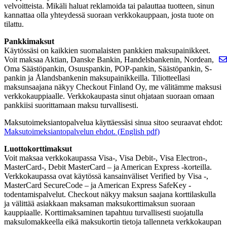
velvoitteista. Mikäli haluat reklamoida tai palauttaa tuotteen, sinun
kannattaa olla yhteydessä suoraan verkkokauppaan, josta tuote on
tilattu.
Pankkimaksut
Käytössäsi on kaikkien suomalaisten pankkien maksupainikkeet.
Voit maksaa Aktian, Danske Bankin, Handelsbankenin, Nordean,
Oma Säästöpankin, Osuuspankin, POP-pankin, Säästöpankin, S-
pankin ja Ålandsbankenin maksupainikkeilla. Tiliotteellasi
maksunsaajana näkyy Checkout Finland Oy, me välitämme maksusi
verkkokauppiaalle. Verkkokaupasta sinut ohjataan suoraan omaan
pankkiisi suorittamaan maksu turvallisesti.
Maksutoimeksiantopalvelua käyttäessäsi sinua sitoo seuraavat ehdot:
Maksutoimeksiantopalvelun ehdot. (
E
nglish pdf)
Luottokorttimaksut
Voit maksaa verkkokaupassa Visa-, Visa Debit-, Visa Electron-,
MasterCard-, Debit MasterCard – ja American Express -korteilla.
Verkkokaupassa ovat käytössä kansainväliset Verified by Visa -,
MasterCard SecureCode – ja American Express SafeKey -
todentamispalvelut. Checkout näkyy maksun saajana korttilaskulla
ja välittää asiakkaan maksaman maksukorttimaksun suoraan
kauppiaalle. Korttimaksaminen tapahtuu turvallisesti suojatulla
maksulomakkeella eikä maksukortin tietoja tallenneta verkkokaupan