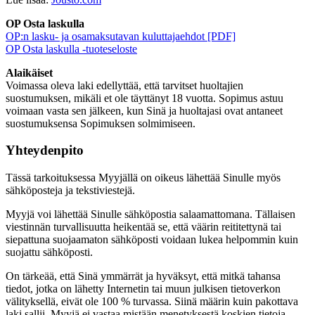
OP Osta laskulla
OP:n lasku- ja osamaksutavan kuluttajaehdot [PDF]
OP Osta laskulla -tuoteseloste
Alaikäiset
Voimassa oleva laki edellyttää, että tarvitset huoltajien
suostumuksen, mikäli et ole täyttänyt 18 vuotta. Sopimus astuu
voimaan vasta sen jälkeen, kun Sinä ja huoltajasi ovat antaneet
suostumuksensa Sopimuksen solmimiseen.
Yhteydenpito
Tässä tarkoituksessa Myyjällä on oikeus lähettää Sinulle myös
sähköposteja ja tekstiviestejä.
Myyjä voi lähettää Sinulle sähköpostia salaamattomana. Tällaisen
viestinnän turvallisuutta heikentää se, että väärin reititettynä tai
siepattuna suojaamaton sähköposti voidaan lukea helpommin kuin
suojattu sähköposti.
On tärkeää, että Sinä ymmärrät ja hyväksyt, että mitkä tahansa
tiedot, jotka on lähetty Internetin tai muun julkisen tietoverkon
välityksellä, eivät ole 100 % turvassa. Siinä määrin kuin pakottava
laki sallii, Myyjä ei vastaa mistään menetyksestä koskien tietoja,