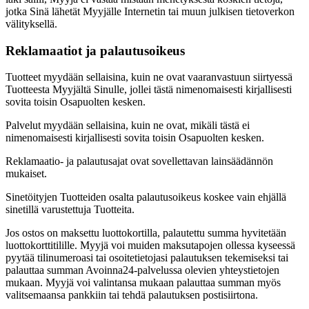
jotka Sinä lähetät Myyjälle Internetin tai muun julkisen tietoverkon
välityksellä.
Reklamaatiot ja palautusoikeus
Tuotteet myydään sellaisina, kuin ne ovat vaaranvastuun siirtyessä
Tuotteesta Myyjältä Sinulle, jollei tästä nimenomaisesti kirjallisesti
sovita toisin Osapuolten kesken.
Palvelut myydään sellaisina, kuin ne ovat, mikäli tästä ei
nimenomaisesti kirjallisesti sovita toisin Osapuolten kesken.
Reklamaatio- ja palautusajat ovat sovellettavan lainsäädännön
mukaiset.
Sinetöityjen Tuotteiden osalta palautusoikeus koskee vain ehjällä
sinetillä varustettuja Tuotteita.
Jos ostos on maksettu luottokortilla, palautettu summa hyvitetään
luottokorttitilille. Myyjä voi muiden maksutapojen ollessa kyseessä
pyytää tilinumeroasi tai osoitetietojasi palautuksen tekemiseksi tai
palauttaa summan Avoinna24-palvelussa olevien yhteystietojen
mukaan. Myyjä voi valintansa mukaan palauttaa summan myös
valitsemaansa pankkiin tai tehdä palautuksen postisiirtona.