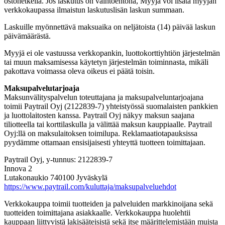
ostohetkellä. Jos laskutus on vaihtoehtona, Myyjä voi lisätä myyjän
verkkokaupassa ilmaistun laskutuslisän laskun summaan.
Laskuille myönnettävä maksuaika on neljätoista (14) päivää laskun
päivämäärästä.
Myyjä ei ole vastuussa verkkopankin, luottokorttiyhtiön järjestelmän
tai muun maksamisessa käytetyn järjestelmän toiminnasta, mikäli
pakottava voimassa oleva oikeus ei päätä toisin.
Maksupalvelutarjoaja
Maksunvälityspalvelun toteuttajana ja maksupalveluntarjoajana
toimii Paytrail Oyj (2122839-7) yhteistyössä suomalaisten pankkien
ja luottolaitosten kanssa. Paytrail Oyj näkyy maksun saajana
tiliotteella tai korttilaskulla ja välittää maksun kauppiaalle. Paytrail
Oyj:llä on maksulaitoksen toimilupa. Reklamaatiotapauksissa
pyydämme ottamaan ensisijaisesti yhteyttä tuotteen toimittajaan.
Paytrail Oyj, y-tunnus: 2122839-7
Innova 2
Lutakonaukio 740100 Jyväskylä
https://www.paytrail.com/kuluttaja/maksupalveluehdot
Verkkokauppa toimii tuotteiden ja palveluiden markkinoijana sekä
tuotteiden toimittajana asiakkaalle. Verkkokauppa huolehtii
kauppaan liittyvistä lakisääteisistä sekä itse määrittelemistään muista