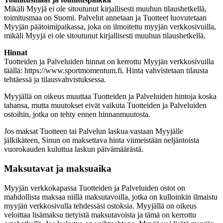
Mikäli Myyjä ei ole sitoutunut kirjallisesti muuhun tilaushetkellä,
toimitusmaa on Suomi. Palvelut annetaan ja Tuotteet luovutetaan
Myyjän päätoimipaikassa, joka on ilmoitettu myyjän verkkosivuilla,
mikäli Myyjä ei ole sitoutunut kirjallisesti muuhun tilaushetkellä.
Hinnat
Tuotteiden ja Palveluiden hinnat on kerrottu Myyjän verkkosivuilla
täällä: https://www.sportmomentum.fi. Hinta vahvistetaan tilausta
tehtäessä ja tilausvahvistuksessa.
Myyjällä on oikeus muuttaa Tuotteiden ja Palveluiden hintoja koska
tahansa, mutta muutokset eivät vaikuta Tuotteiden ja Palveluiden
ostoihin, jotka on tehty ennen hinnanmuutosta.
Jos maksat Tuotteen tai Palvelun laskua vastaan Myyjälle
jälkikäteen, Sinun on maksettava hinta viimeistään neljäntoista
vuorokauden kuluttua laskun päivämäärästä.
Maksutavat ja maksuaika
Myyjän verkkokapassa Tuotteiden ja Palveluiden ostot on
mahdollista maksaa niillä maksutavoilla, jotka on kulloinkin ilmaistu
myyjän verkkosivulla tehdessäsi ostoksia. Myyjällä on oikeus
veloittaa lisämaksu tietyistä maksutavoista ja tämä on kerrottu