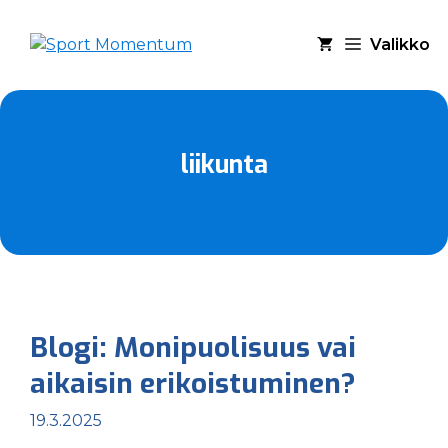
Siirry
sisältöön
Valikko
liikunta
Blogi: Monipuolisuus vai
aikaisin erikoistuminen?
19.3.2025