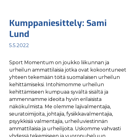
Kumppaniesittely: Sami
Lund
5.5.2022
Sport Momentum on joukko liikunnan ja
urheilun ammattilaisia jotka ovat kokoontuneet
yhteen tekemään töitä suomalaisen urheilun
kehittämiseksi. Intohimomme urheilun
kehittämiseen kumpuaa syvältä sisältä ja
ammennamme ideoita hyvin erilaisista
näkökulmista. Me olemme lajivalmentajia,
seuratoimijoita, johtajia, fysiikkavalmentajia,
psyykkisiä valmentajia, urheiluviestinnän
ammattilaisia ja urheilijoita. Uskomme vahvasti
yhdessä tekemiseen ja vuoropuheluun.