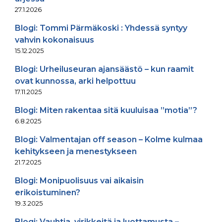
27.1.2026
Blogi: Tommi Pärmäkoski : Yhdessä syntyy
vahvin kokonaisuus
15.12.2025
Blogi: Urheiluseuran ajansäästö – kun raamit
ovat kunnossa, arki helpottuu
17.11.2025
Blogi: Miten rakentaa sitä kuuluisaa ”motia”?
6.8.2025
Blogi: Valmentajan off season – Kolme kulmaa
kehitykseen ja menestykseen
21.7.2025
Blogi: Monipuolisuus vai aikaisin
erikoistuminen?
19.3.2025
Blogi: Vauhtia, virikkeitä ja luottamusta –