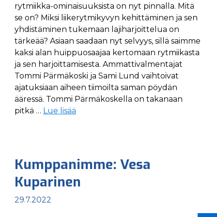
rytmiikka-ominaisuuksista on nyt pinnalla. Mitä
se on? Miksi liikerytmikyvyn kehittäminen ja sen
yhdistäminen tukemaan lajiharjoittelua on
tärkeää? Asiaan saadaan nyt selvyys, sillä saimme
kaksi alan huippuosaajaa kertomaan rytmiikasta
ja sen harjoittamisesta. Ammattivalmentajat
Tommi Pärmäkoski ja Sami Lund vaihtoivat
ajatuksiaan aiheen tiimoilta saman pöydän
ääressä. Tommi Pärmäkoskella on takanaan
pitkä …
Lue lisää
Kumppanimme: Vesa
Kuparinen
29.7.2022