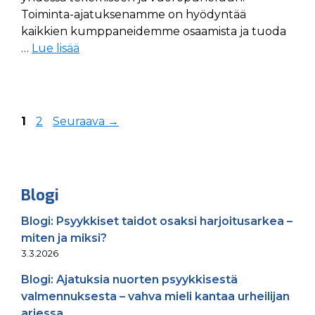
Toiminta-ajatuksenamme on hyödyntää
kaikkien kumppaneidemme osaamista ja tuoda
…
Lue lisää
Sivu
Sivu
1
2
Seuraava
→
Blogi
Blogi: Psyykkiset taidot osaksi harjoitusarkea –
miten ja miksi?
3.3.2026
Blogi: Ajatuksia nuorten psyykkisestä
valmennuksesta – vahva mieli kantaa urheilijan
arjessa