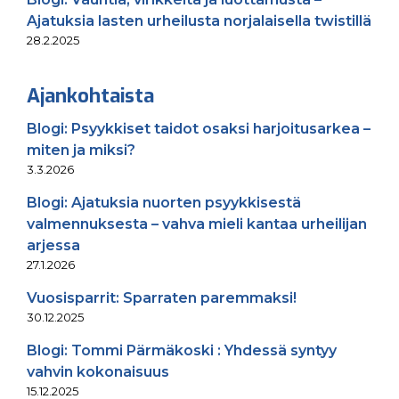
Ajatuksia lasten urheilusta norjalaisella twistillä
28.2.2025
Ajankohtaista
Blogi: Psyykkiset taidot osaksi harjoitusarkea –
miten ja miksi?
3.3.2026
Blogi: Ajatuksia nuorten psyykkisestä
valmennuksesta – vahva mieli kantaa urheilijan
arjessa
27.1.2026
Vuosisparrit: Sparraten paremmaksi!
30.12.2025
Blogi: Tommi Pärmäkoski : Yhdessä syntyy
vahvin kokonaisuus
15.12.2025