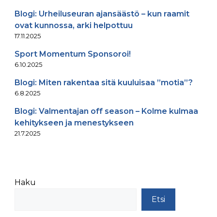
Blogi: Urheiluseuran ajansäästö – kun raamit
ovat kunnossa, arki helpottuu
17.11.2025
Sport Momentum Sponsoroi!
6.10.2025
Blogi: Miten rakentaa sitä kuuluisaa ”motia”?
6.8.2025
Blogi: Valmentajan off season – Kolme kulmaa
kehitykseen ja menestykseen
21.7.2025
Haku
Etsi