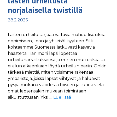
lasten urheilusta
norjalaisella twistillä
28.2.2025
Lasten urheilu tarjoaa valtavia mahdollisuuksia
oppimiseen, iloon ja yhteisöllisyyteen. Silti
kohtaamme Suomessa jatkuvasti kasvavia
haasteita: liian moni lapsi lopettaa
urheiluharrastuksensa jo ennen murrosikää tai
ei alun alkaenkaan löydä urheilun pariin. Onkin
tärkeää miettiä, miten voisimme rakentaa
ympäristöjä, joissa lapset viihtyvät ja haluavat
pysyä mukana vuodesta toiseen ja tuoda vielä
omat lapsensakin mukaan toimintaan
aikuistuttuaan. Yksi …
Lue lisää