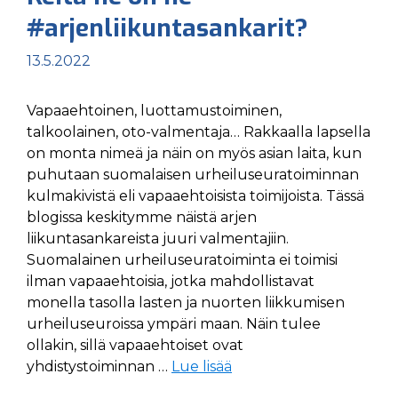
#arjenliikuntasankarit?
13.5.2022
Vapaaehtoinen, luottamustoiminen,
talkoolainen, oto-valmentaja… Rakkaalla lapsella
on monta nimeä ja näin on myös asian laita, kun
puhutaan suomalaisen urheiluseuratoiminnan
kulmakivistä eli vapaaehtoisista toimijoista. Tässä
blogissa keskitymme näistä arjen
liikuntasankareista juuri valmentajiin.
Suomalainen urheiluseuratoiminta ei toimisi
ilman vapaaehtoisia, jotka mahdollistavat
monella tasolla lasten ja nuorten liikkumisen
urheiluseuroissa ympäri maan. Näin tulee
ollakin, sillä vapaaehtoiset ovat
yhdistystoiminnan …
Lue lisää