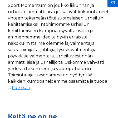
Sport Momentum on joukko liikunnan ja
urheilun ammattilaisia jotka ovat kokoontuneet
yhteen tekemään töitä suomalaisen urheilun
kehittämiseksi. Intohimomme urheilun
kehittämiseen kumpuaa syvältä sisältä ja
ammennamme ideoita hyvin erilaisista
näkökulmista. Me olemme lajivalmentajia,
seuratoimijoita, johtajia, fysiikkavalmentajia,
psyykkisiä valmentajia, urheiluviestinnän
ammattilaisia ja urheilijoita. Uskomme vahvasti
yhdessä tekemiseen ja vuoropuheluun.
Toiminta-ajatuksenamme on hyödyntää
kaikkien kumppaneidemme osaamista ja tuoda
…
Lue lisää
Keitä ne on ne