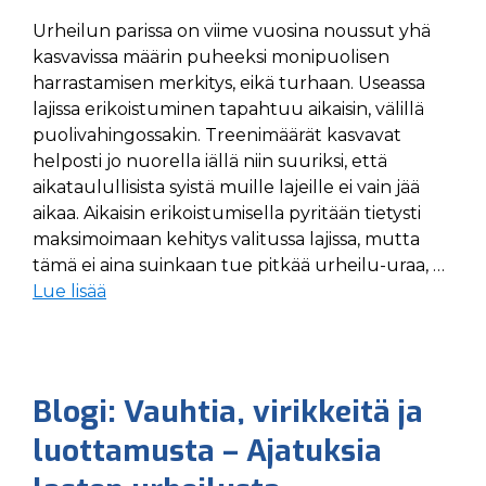
Urheilun parissa on viime vuosina noussut yhä
kasvavissa määrin puheeksi monipuolisen
harrastamisen merkitys, eikä turhaan. Useassa
lajissa erikoistuminen tapahtuu aikaisin, välillä
puolivahingossakin. Treenimäärät kasvavat
helposti jo nuorella iällä niin suuriksi, että
aikataulullisista syistä muille lajeille ei vain jää
aikaa. Aikaisin erikoistumisella pyritään tietysti
maksimoimaan kehitys valitussa lajissa, mutta
tämä ei aina suinkaan tue pitkää urheilu-uraa, …
Lue lisää
Blogi: Vauhtia, virikkeitä ja
luottamusta – Ajatuksia