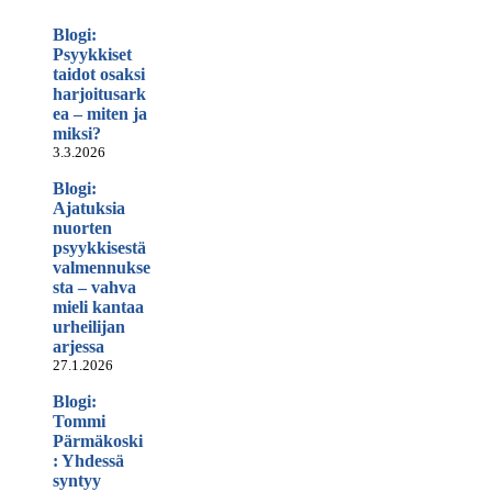
Blogi:
Psyykkiset
taidot osaksi
harjoitusark
ea – miten ja
miksi?
3.3.2026
Blogi:
Ajatuksia
nuorten
psyykkisestä
valmennukse
sta – vahva
mieli kantaa
urheilijan
arjessa
27.1.2026
Blogi:
Tommi
Pärmäkoski
: Yhdessä
syntyy