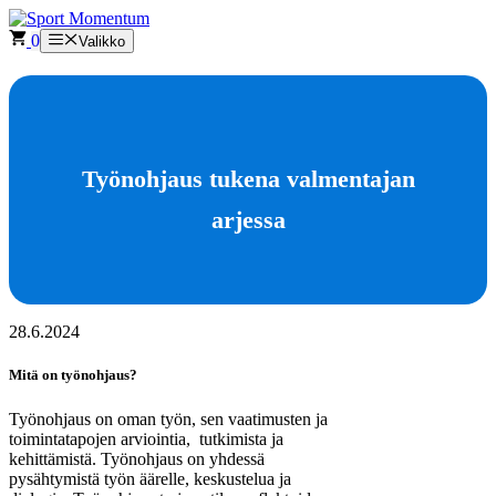
Siirry
sisältöön
0
Valikko
Työnohjaus tukena valmentajan
arjessa
28.6.2024
Mitä on työnohjaus?
Työnohjaus on oman työn, sen vaatimusten ja
toimintatapojen arviointia, tutkimista ja
kehittämistä. Työnohjaus on yhdessä
pysähtymistä työn äärelle, keskustelua ja