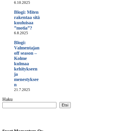
6.10.2025
Blogi: Miten
rakentaa sitä
kuuluisaa
”motia”?
6.8.2025
Blogi:
Valmentajan
off season –
Kolme
kulmaa
kehitykseen
ja
menestyksee
n
21.7.2025
Haku
Etsi
Sport Momentum Oy