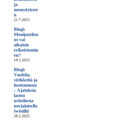
ja
menestyksee
n
21.7.2025
Blogi:
Monipuolisu
us vai
aikaisin
erikoistumin
en?
19.3.2025
Blogi:
Vauhtia,
virikkeitä ja
luottamusta
– Ajatuksia
lasten
urheilusta
norjalaisella
twistillä
28.2.2025