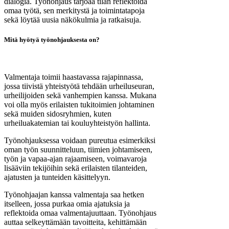
dialogia. Työnohjaus tarjoaa tilan reflektoida
omaa työtä, sen merkitystä ja toimintatapoja
sekä löytää uusia näkökulmia ja ratkaisuja.
Mitä hyötyä työnohjauksesta on?
Valmentaja toimii haastavassa rajapinnassa,
jossa tiivistä yhteistyötä tehdään urheiluseuran,
urheilijoiden sekä vanhempien kanssa. Mukana
voi olla myös erilaisten tukitoimien johtaminen
sekä muiden sidosryhmien, kuten
urheiluakatemian tai kouluyhteistyön hallinta.
Työnohjauksessa voidaan pureutua esimerkiksi
oman työn suunnitteluun, tiimien johtamiseen,
työn ja vapaa-ajan rajaamiseen, voimavaroja
lisääviin tekijöihin sekä erilaisten tilanteiden,
ajatusten ja tunteiden käsittelyyn.
Työnohjaajan kanssa valmentaja saa hetken
itselleen, jossa purkaa omia ajatuksia ja
reflektoida omaa valmentajuuttaan. Työnohjaus
auttaa selkeyttämään tavoitteita, kehittämään