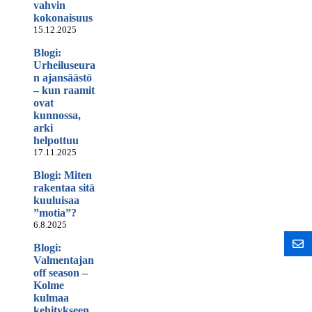
vahvin
kokonaisuus
15.12.2025
Blogi:
Urheiluseura
n ajansäästö
– kun raamit
ovat
kunnossa,
arki
helpottuu
17.11.2025
Blogi: Miten
rakentaa sitä
kuuluisaa
”motia”?
6.8.2025
Blogi:
Valmentajan
off season –
Kolme
kulmaa
kehitykseen