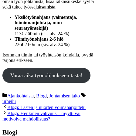
oman työn johtamista, lisää ratkaisukeskeisyyttä
sekä tukee työssäjaksamista.
Yksilötyönohjaus (valmentaja,
toiminnanjohtaja, muu
seuratyöntekijä)
113€ / 60min (sis. alv. 24 %)
Tiimityönohjaus 2-6 hlö
226€ / 60min (sis. alv. 24 %)
Isomman tiimin tai työyhteisön kohdalla, pyydä
tarjous erikseen.
Varaa aika työnohjaukseen tästä!
Kategoriat
Avainsanat
Ajankohtaista
,
Blogi
,
Johtamisen taito
urheilu
Blogi: Lasten ja nuorten voimaharjoittelu
Blogi: Henkinen vahvuus – myytti vai
motivoiva mahdollisuus?
Blogi