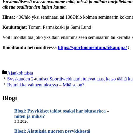
Ensimmäisessä osassa avaamme mitä, missä ja milloin harjoitellaan
aihetta osallistuvien lajien kautta.
Hinta:
40€/hlö yksi seminaari tai 108€/hlö kolmen seminaarin kokon
Kouluttajat:
Tommi Pärmäkoski ja Sami Lund
Voit ilmoittautua joko yksittäin ensimmäiseen seminaariin tai kerralla
Ilmoittaudu heti osoitteessa
https://sportmomentum.fi/kauppa/
!
Kategoriat
Ajankohtaista
Syyskauden 2-tuntiset Sporttiwebinaarit tulevat taas, katso täältä kur
Rytmiikka valmennuksessa – Mitä se on?
Blogi
Blogi: Psyykkiset taidot osaksi harjoitusarkea –
miten ja miksi?
3.3.2026
Blogi: Ajatuksia nuorten psyykkisestä