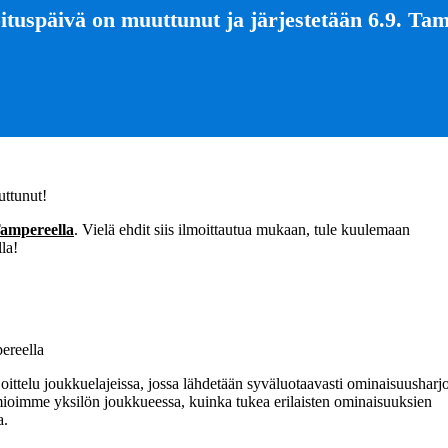
ituspäivä on muuttunut ja järjestetään 6.9. Tam
ttunut!
 Tampereella
. Vielä ehdit siis ilmoittautua mukaan, tule kuulemaan
la!
ereella
ittelu joukkuelajeissa, jossa lähdetään syväluotaavasti ominaisuusharjo
oimme yksilön joukkueessa, kuinka tukea erilaisten ominaisuuksien
a.