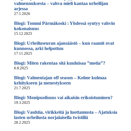
valmennuksesta – vahva mieli kantaa urheilijan
arjessa
27.1.2026
Blogi: Tommi Pärmäkoski : Yhdessä syntyy vahvin
kokonaisuus
15.12.2025
Blogi: Urheiluseuran ajansäästö – kun raamit ovat
kunnossa, arki helpottuu
17.11.2025
Blogi: Miten rakentaa sitä kuuluisaa ”motia”?
6.8.2025
Blogi: Valmentajan off season – Kolme kulmaa
kehitykseen ja menestykseen
21.7.2025
Blogi: Monipuolisuus vai aikaisin erikoistuminen?
19.3.2025
Blogi: Vauhtia, virikkeitä ja luottamusta – Ajatuksia
lasten urheilusta norjalaisella twistillä
28.2.2025