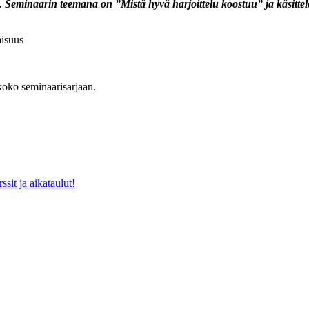
. Seminaarin teemana on ”Mistä hyvä harjoittelu koostuu” ja käsitt
aisuus
 koko seminaarisarjaan.
ssit ja aikataulut!