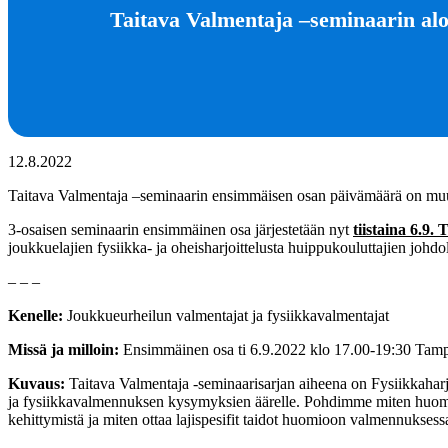
Taitava Valmentaja –seminaarin alo
12.8.2022
Taitava Valmentaja –seminaarin ensimmäisen osan päivämäärä on muu
3-osaisen seminaarin ensimmäinen osa järjestetään nyt
tiistaina 6.9.
joukkuelajien fysiikka- ja oheisharjoittelusta huippukouluttajien johdol
– – –
Kenelle:
Joukkueurheilun valmentajat ja fysiikkavalmentajat
Missä ja milloin:
Ensimmäinen osa ti 6.9.2022 klo 17.00-19:30 Tamp
Kuvaus:
Taitava Valmentaja -seminaarisarjan aiheena on Fysiikkaharjo
ja fysiikkavalmennuksen kysymyksien äärelle. Pohdimme miten huomi
kehittymistä ja miten ottaa lajispesifit taidot huomioon valmennuksess