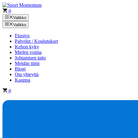
Siirry
sisältöön
0
Valikko
Valikko
Etusivu
Palvelut / Koulutukset
Kehon kyky
Mielen voima
Johtamisen taito
Meidän tiimi
Blogi
Ota yhteyttä
Kauppa
0