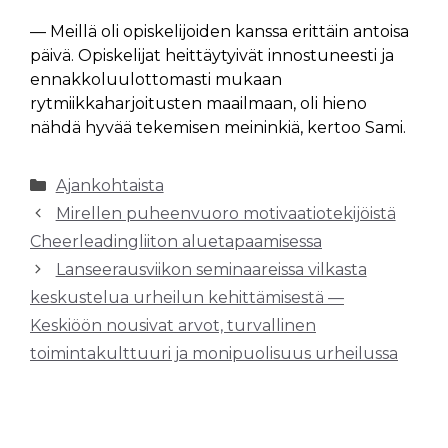
— Meillä oli opiskelijoiden kanssa erittäin antoisa
päivä. Opiskelijat heittäytyivät innostuneesti ja
ennakkoluulottomasti mukaan
rytmiikkaharjoitusten maailmaan, oli hieno
nähdä hyvää tekemisen meininkiä, kertoo Sami.
Kategoriat
Ajankohtaista
Mirellen puheenvuoro motivaatiotekijöistä
Cheerleadingliiton aluetapaamisessa
Lanseerausviikon seminaareissa vilkasta
keskustelua urheilun kehittämisestä —
Keskiöön nousivat arvot, turvallinen
toimintakulttuuri ja monipuolisuus urheilussa