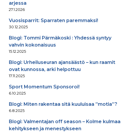
arjessa
27.1.2026
Vuosisparrit: Sparraten paremmaksi!
30.12.2025
Blogi: Tommi Pärmäkoski : Yhdessä syntyy
vahvin kokonaisuus
15.12.2025
Blogi: Urheiluseuran ajansäästö – kun raamit
ovat kunnossa, arki helpottuu
17.11.2025
Sport Momentum Sponsoroi!
6.10.2025
Blogi: Miten rakentaa sitä kuuluisaa ”motia”?
6.8.2025
Blogi: Valmentajan off season – Kolme kulmaa
kehitykseen ja menestykseen