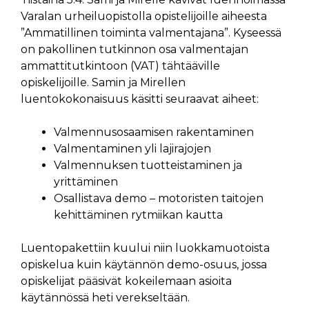
Varalan urheiluopistolla opistelijoille aiheesta
”Ammatillinen toiminta valmentajana”. Kyseessä
on pakollinen tutkinnon osa valmentajan
ammattitutkintoon (VAT) tähtääville
opiskelijoille. Samin ja Mirellen
luentokokonaisuus käsitti seuraavat aiheet:
Valmennusosaamisen rakentaminen
Valmentaminen yli lajirajojen
Valmennuksen tuotteistaminen ja
yrittäminen
Osallistava demo – motoristen taitojen
kehittäminen rytmiikan kautta
Luentopakettiin kuului niin luokkamuotoista
opiskelua kuin käytännön demo-osuus, jossa
opiskelijat pääsivät kokeilemaan asioita
käytännössä heti verekseltään.