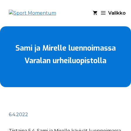
Siirry
sisältöön
Valikko
Sami ja Mirelle luennoimassa
Varalan urheiluopistolla
6.4.2022
Tiistaina 5.4. Sami ja Mirelle kävivät luennoimassa