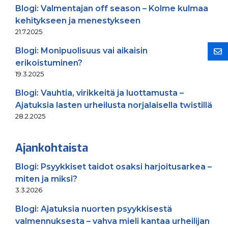
Blogi: Valmentajan off season – Kolme kulmaa
kehitykseen ja menestykseen
21.7.2025
Blogi: Monipuolisuus vai aikaisin
erikoistuminen?
19.3.2025
Blogi: Vauhtia, virikkeitä ja luottamusta –
Ajatuksia lasten urheilusta norjalaisella twistillä
28.2.2025
Ajankohtaista
Blogi: Psyykkiset taidot osaksi harjoitusarkea –
miten ja miksi?
3.3.2026
Blogi: Ajatuksia nuorten psyykkisestä
valmennuksesta – vahva mieli kantaa urheilijan