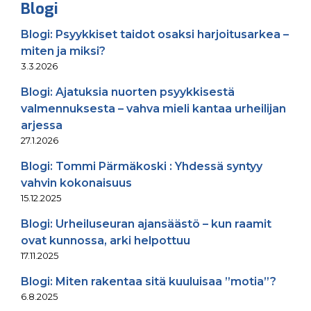
Blogi
Blogi: Psyykkiset taidot osaksi harjoitusarkea –
miten ja miksi?
3.3.2026
Blogi: Ajatuksia nuorten psyykkisestä
valmennuksesta – vahva mieli kantaa urheilijan
arjessa
27.1.2026
Blogi: Tommi Pärmäkoski : Yhdessä syntyy
vahvin kokonaisuus
15.12.2025
Blogi: Urheiluseuran ajansäästö – kun raamit
ovat kunnossa, arki helpottuu
17.11.2025
Blogi: Miten rakentaa sitä kuuluisaa ”motia”?
6.8.2025