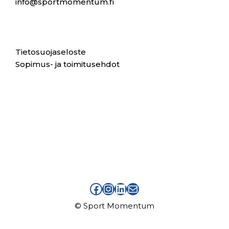
info@sportmomentum.fi
Tietosuojaseloste
Sopimus- ja toimitusehdot
facebook sport momentum
instagram sport momentum
linkedin sport momentum
sähköpostiosoite info at sportmomentum piste fi
© Sport Momentum