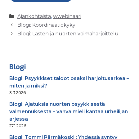
Kategoriat
Ajankohtaista
,
wwebinaari
Blogi: Koordinaatiokyky
Blogi: Lasten ja nuorten voimaharjoittelu
Blogi
Blogi: Psyykkiset taidot osaksi harjoitusarkea –
miten ja miksi?
3.3.2026
Blogi: Ajatuksia nuorten psyykkisestä
valmennuksesta – vahva mieli kantaa urheilijan
arjessa
27.1.2026
Blogi: Tommi Pärmäkoski : Yhdessä syntyy