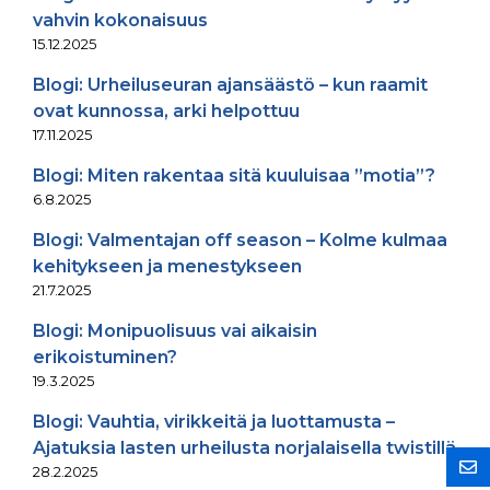
vahvin kokonaisuus
15.12.2025
Blogi: Urheiluseuran ajansäästö – kun raamit
ovat kunnossa, arki helpottuu
17.11.2025
Blogi: Miten rakentaa sitä kuuluisaa ”motia”?
6.8.2025
Blogi: Valmentajan off season – Kolme kulmaa
kehitykseen ja menestykseen
21.7.2025
Blogi: Monipuolisuus vai aikaisin
erikoistuminen?
19.3.2025
Blogi: Vauhtia, virikkeitä ja luottamusta –
Ajatuksia lasten urheilusta norjalaisella twistillä
28.2.2025