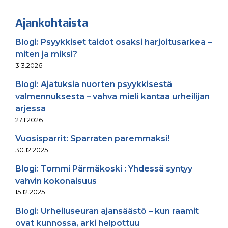
Ajankohtaista
Blogi: Psyykkiset taidot osaksi harjoitusarkea –
miten ja miksi?
3.3.2026
Blogi: Ajatuksia nuorten psyykkisestä
valmennuksesta – vahva mieli kantaa urheilijan
arjessa
27.1.2026
Vuosisparrit: Sparraten paremmaksi!
30.12.2025
Blogi: Tommi Pärmäkoski : Yhdessä syntyy
vahvin kokonaisuus
15.12.2025
Blogi: Urheiluseuran ajansäästö – kun raamit
ovat kunnossa, arki helpottuu