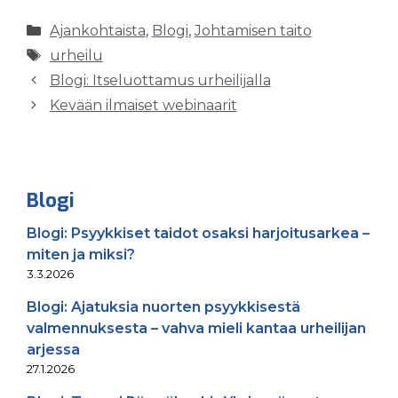
Kategoriat
Ajankohtaista
,
Blogi
,
Johtamisen taito
Avainsanat
urheilu
Blogi: Itseluottamus urheilijalla
Kevään ilmaiset webinaarit
Blogi
Blogi: Psyykkiset taidot osaksi harjoitusarkea –
miten ja miksi?
3.3.2026
Blogi: Ajatuksia nuorten psyykkisestä
valmennuksesta – vahva mieli kantaa urheilijan
arjessa
27.1.2026