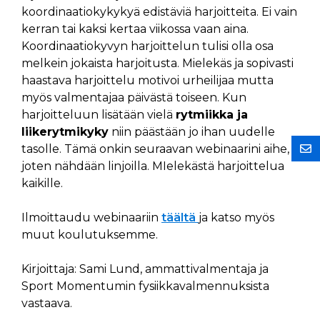
koordinaatiokykykyä edistäviä harjoitteita. Ei vain
kerran tai kaksi kertaa viikossa vaan aina.
Koordinaatiokyvyn harjoittelun tulisi olla osa
melkein jokaista harjoitusta. Mielekäs ja sopivasti
haastava harjoittelu motivoi urheilijaa mutta
myös valmentajaa päivästä toiseen. Kun
harjoitteluun lisätään vielä
rytmiikka ja
liikerytmikyky
niin päästään jo ihan uudelle
tasolle. Tämä onkin seuraavan webinaarini aihe,
joten nähdään linjoilla. MIelekästä harjoittelua
kaikille.
Ilmoittaudu webinaariin
täältä
ja katso myös
muut koulutuksemme.
Kirjoittaja: Sami Lund, ammattivalmentaja ja
Sport Momentumin fysiikkavalmennuksista
vastaava.