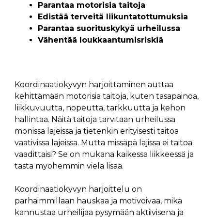
Parantaa motorisia taitoja
Edistää terveitä liikuntatottumuksia
Parantaa suorituskykyä urheilussa
Vähentää loukkaantumisriskiä
Koordinaatiokyvyn harjoittaminen auttaa
kehittämään motorisia taitoja, kuten tasapainoa,
liikkuvuutta, nopeutta, tarkkuutta ja kehon
hallintaa. Näitä taitoja tarvitaan urheilussa
monissa lajeissa ja tietenkin erityisesti taitoa
vaativissa lajeissa. Mutta missäpä lajissa ei taitoa
vaadittaisi? Se on mukana kaikessa liikkeessä ja
tästä myöhemmin vielä lisää.
Koordinaatiokyvyn harjoittelu on
parhaimmillaan hauskaa ja motivoivaa, mikä
kannustaa urheilijaa pysymään aktiivisena ja