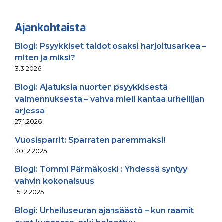
Ajankohtaista
Blogi: Psyykkiset taidot osaksi harjoitusarkea –
miten ja miksi?
3.3.2026
Blogi: Ajatuksia nuorten psyykkisestä
valmennuksesta – vahva mieli kantaa urheilijan
arjessa
27.1.2026
Vuosisparrit: Sparraten paremmaksi!
30.12.2025
Blogi: Tommi Pärmäkoski : Yhdessä syntyy
vahvin kokonaisuus
15.12.2025
Blogi: Urheiluseuran ajansäästö – kun raamit