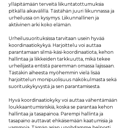
ylläpitämään terveitä liikuntatottumuksia
pitkällä aikavälillä. Tästähän juuri liikunnassa ja
urheilussa on kysymys. Liikunnallinen ja
aktiivinen arki koko elämän.
Urheilusuorituksissa tarvitaan usein hyvää
koordinaatiokykyä. Harjoittelu voi auttaa
parantamaan silmä-käsi-koordinaatiota, kehon
hallintaa ja liikkeiden tarkkuutta, mikä tekee
urheilijasta entistä paremman omassa lajissaan.
Tästäkin aiheesta myöhemmin vielä lisää
harjoittelun monipuolisuus näkökulmasta sekä
suorituskykyvystä ja sen parantamisesta.
Hyvä koordinaatiokyky voi auttaa vähentämään
loukkaantumisriskiä, koska se parantaa kehon
hallintaa ja tasapainoa. Parempi hallinta ja
tasapaino auttavat ehkäisemään kaatumisia ja
vammoja. Tämän asian unohdamme helposti