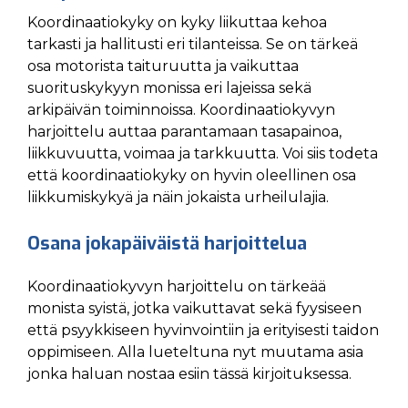
Koordinaatiokyky on kyky liikuttaa kehoa
tarkasti ja hallitusti eri tilanteissa. Se on tärkeä
osa motorista taituruutta ja vaikuttaa
suorituskykyyn monissa eri lajeissa sekä
arkipäivän toiminnoissa. Koordinaatiokyvyn
harjoittelu auttaa parantamaan tasapainoa,
liikkuvuutta, voimaa ja tarkkuutta. Voi siis todeta
että koordinaatiokyky on hyvin oleellinen osa
liikkumiskykyä ja näin jokaista urheilulajia.
Osana jokapäiväistä harjoittelua
Koordinaatiokyvyn harjoittelu on tärkeää
monista syistä, jotka vaikuttavat sekä fyysiseen
että psyykkiseen hyvinvointiin ja erityisesti taidon
oppimiseen. Alla lueteltuna nyt muutama asia
jonka haluan nostaa esiin tässä kirjoituksessa.