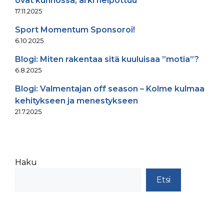
ovat kunnossa, arki helpottuu
17.11.2025
Sport Momentum Sponsoroi!
6.10.2025
Blogi: Miten rakentaa sitä kuuluisaa ”motia”?
6.8.2025
Blogi: Valmentajan off season – Kolme kulmaa
kehitykseen ja menestykseen
21.7.2025
Haku
Etsi