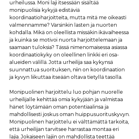
urheilussa. Moni laji itsessään sisältää
monipuolisia kykyjä edistäviä
koordinaatioharjoitteita, mutta mitä me oikeasti
valmennamme? Varsinkin lasten ja nuorten
kohdalla. Mikä on oleellista missäkin ikävaiheessa
ja kuinka se motivoi nuorta harjoittelemaan ja
saamaan tuloksia? Tässä nimenomaisessa asiassa
koordinaatiokyky on oleellinen linkki eri osa-
alueiden välillä. Jotta urheilija saa kykynsä
suunnattua suorituksen, niin on koordinaation
ja kyvyn liikuttaa itseään oltava tietyllä tasolla.
Monipuolinen harjoittelu luo pohjan nuorelle
urheilijalle kehittää omia kykyjään ja valmistaa
hänet löytämään oman potentiaalinsa ja
mahdollisesti joskus oman huippusuorituskyvyn.
Monipuolinen harjoittelu ei välttämättä tarkoita,
että urheilijan tarvitsee harrastaa montaa eri
lajia. Jokaiseen lajiin on mahdollista teettää