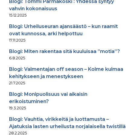
Blogi: Tommi Pärmäkoski : Yhdessä syntyy
vahvin kokonaisuus
15.12.2025
Blogi: Urheiluseuran ajansäästö – kun raamit
ovat kunnossa, arki helpottuu
17.11.2025
Blogi: Miten rakentaa sitä kuuluisaa ”motia”?
6.8.2025
Blogi: Valmentajan off season – Kolme kulmaa
kehitykseen ja menestykseen
21.7.2025
Blogi: Monipuolisuus vai aikaisin
erikoistuminen?
19.3.2025
Blogi: Vauhtia, virikkeitä ja luottamusta –
Ajatuksia lasten urheilusta norjalaisella twistillä
28.2.2025