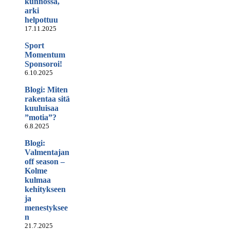
kunnossa,
arki
helpottuu
17.11.2025
Sport
Momentum
Sponsoroi!
6.10.2025
Blogi: Miten
rakentaa sitä
kuuluisaa
”motia”?
6.8.2025
Blogi:
Valmentajan
off season –
Kolme
kulmaa
kehitykseen
ja
menestyksee
n
21.7.2025