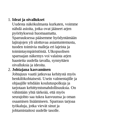
Ideat ja oivallukset
Uudesta näkökulmasta kurkaten, voimme
nähdä asioita, jotka ovat jääneet arjen
pyörityksessä huomaamatta.
Sparrauksessa pääsemme hyödyntämään
lajirajojen yli ulottuvaa asiantuntemusta,
tuoden toimivia malleja eri lajeista ja
toimintaympäristöistä. Ulkopuolisen
sparraajan näkemys voi valaista arjen
haasteita uudella tavalla, synnyttäen
oivalluksia ja ideoita.
Johtajana kasvaminen
Johtajuus vaatii jatkuvaa kehitystä myös
henkilökohtaisesti. Usein valmentajille ja
ohjaajille tehdään koulutuspolkuja ja
tarjotaan kehittymismahdollisuuksia. On
vähintään yhtä tärkeää, että myös
seurajohto saa tukea kasvuunsa ja oman
osaamisen lisäämiseen. Sparraus tarjoaa
työkaluja, jotka vievät sinut ja
johtamistaitosi uudelle tasolle.