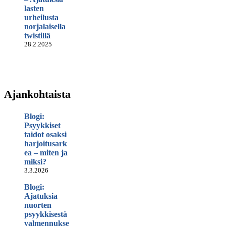
lasten
urheilusta
norjalaisella
twistillä
28.2.2025
Ajankohtaista
Blogi:
Psyykkiset
taidot osaksi
harjoitusark
ea – miten ja
miksi?
3.3.2026
Blogi:
Ajatuksia
nuorten
psyykkisestä
valmennukse