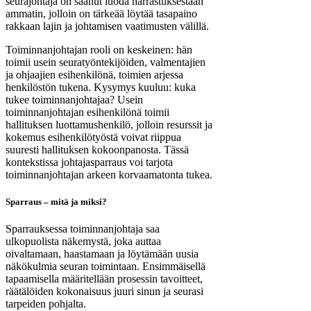
seurajohtaja on saanut luoda harrastuksestaan
ammatin, jolloin on tärkeää löytää tasapaino
rakkaan lajin ja johtamisen vaatimusten välillä.
Toiminnanjohtajan rooli on keskeinen: hän
toimii usein seuratyöntekijöiden, valmentajien
ja ohjaajien esihenkilönä, toimien arjessa
henkilöstön tukena. Kysymys kuuluu: kuka
tukee toiminnanjohtajaa? Usein
toiminnanjohtajan esihenkilönä toimii
hallituksen luottamushenkilö, jolloin resurssit ja
kokemus esihenkilötyöstä voivat riippua
suuresti hallituksen kokoonpanosta. Tässä
kontekstissa johtajasparraus voi tarjota
toiminnanjohtajan arkeen korvaamatonta tukea.
Sparraus – mitä ja miksi?
Sparrauksessa toiminnanjohtaja saa
ulkopuolista näkemystä, joka auttaa
oivaltamaan, haastamaan ja löytämään uusia
näkökulmia seuran toimintaan. Ensimmäisellä
tapaamisella määritellään prosessin tavoitteet,
räätälöiden kokonaisuus juuri sinun ja seurasi
tarpeiden pohjalta.