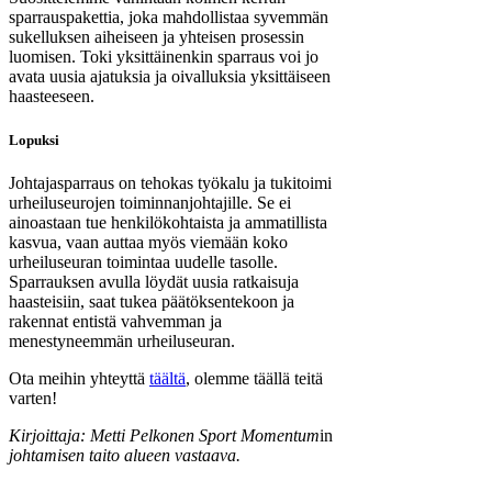
sparrauspakettia, joka mahdollistaa syvemmän
sukelluksen aiheiseen ja yhteisen prosessin
luomisen. Toki yksittäinenkin sparraus voi jo
avata uusia ajatuksia ja oivalluksia yksittäiseen
haasteeseen.
Lopuksi
Johtajasparraus on tehokas työkalu ja tukitoimi
urheiluseurojen toiminnanjohtajille. Se ei
ainoastaan tue henkilökohtaista ja ammatillista
kasvua, vaan auttaa myös viemään koko
urheiluseuran toimintaa uudelle tasolle.
Sparrauksen avulla löydät uusia ratkaisuja
haasteisiin, saat tukea päätöksentekoon ja
rakennat entistä vahvemman ja
menestyneemmän urheiluseuran.
Ota meihin yhteyttä
täältä
, olemme täällä teitä
varten!
Kirjoittaja: Metti Pelkonen Sport Momentum
in
johtamisen taito alueen vastaava.