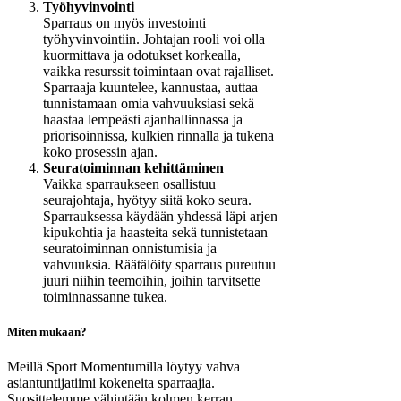
Työhyvinvointi
Sparraus on myös investointi
työhyvinvointiin. Johtajan rooli voi olla
kuormittava ja odotukset korkealla,
vaikka resurssit toimintaan ovat rajalliset.
Sparraaja kuuntelee, kannustaa, auttaa
tunnistamaan omia vahvuuksiasi sekä
haastaa lempeästi ajanhallinnassa ja
priorisoinnissa, kulkien rinnalla ja tukena
koko prosessin ajan.
Seuratoiminnan kehittäminen
Vaikka sparraukseen osallistuu
seurajohtaja, hyötyy siitä koko seura.
Sparrauksessa käydään yhdessä läpi arjen
kipukohtia ja haasteita sekä tunnistetaan
seuratoiminnan onnistumisia ja
vahvuuksia. Räätälöity sparraus pureutuu
juuri niihin teemoihin, joihin tarvitsette
toiminnassanne tukea.
Miten mukaan?
Meillä Sport Momentumilla löytyy vahva
asiantuntijatiimi kokeneita sparraajia.
Suosittelemme vähintään kolmen kerran