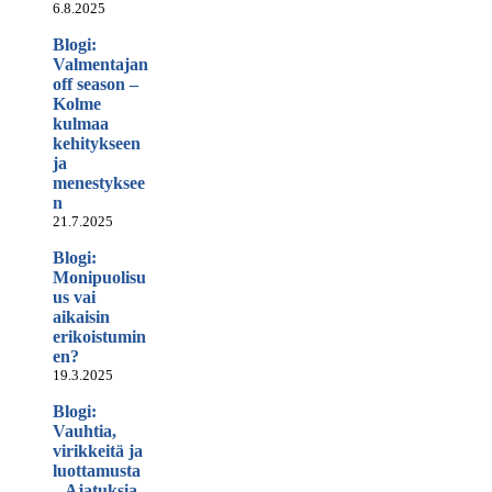
6.8.2025
Blogi:
Valmentajan
off season –
Kolme
kulmaa
kehitykseen
ja
menestyksee
n
21.7.2025
Blogi:
Monipuolisu
us vai
aikaisin
erikoistumin
en?
19.3.2025
Blogi:
Vauhtia,
virikkeitä ja
luottamusta
– Ajatuksia