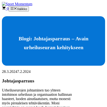
Siirry
sisältöön
0
Valikko
Blogi: Johtajasparraus – Avain
urheiluseuran kehitykseen
28.3.2024
7.2.2024
Johtajasparraus
Urheiluseurojen johtaminen tuo yhteen
intohimon urheiluun ja organisaation hallinnan
haasteet, luoden ainutlaatuisen, mutta monesti
myös pirstaleisen tehtäväkentän. Moni