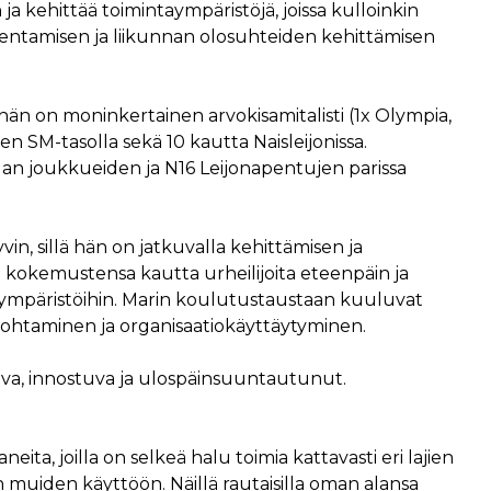
 ja kehittää toimintaympäristöjä, joissa kulloinkin
almentamisen ja liikunnan olosuhteiden kehittämisen
 hän on moninkertainen arvokisamitalisti (1x Olympia,
en SM-tasolla sekä 10 kautta Naisleijonissa.
gan joukkueiden ja N16 Leijonapentujen parissa
vin, sillä hän on jatkuvalla kehittämisen ja
n kokemustensa kautta urheilijoita eteenpäin ja
aympäristöihin. Marin koulutustaustaan kuuluvat
johtaminen ja organisaatiokäyttäytyminen.
ava, innostuva ja ulospäinsuuntautunut.
joilla on selkeä halu toimia kattavasti eri lajien
n muiden käyttöön. Näillä rautaisilla oman alansa