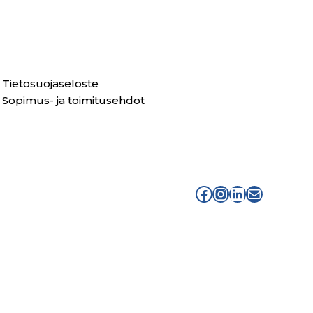
Tietosuojaseloste
Sopimus- ja toimitusehdot
facebook sport momentum
instagram sport momentu
linkedin sport mome
sähköpostiosoite info at sportmomentum piste fi