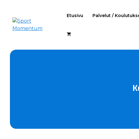
Siirry
sisältöön
Etusivu
Palvelut / Koulutuks
K