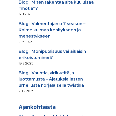
Blogi: Miten rakentaa sitä kuuluisaa
”motia”?
6.8.2025
Blogi: Valmentajan off season –
Kolme kulmaa kehitykseen ja
menestykseen
21.7.2025
Blogi: Monipuolisuus vai aikaisin
erikoistuminen?
19.3.2025
Blogi: Vauhtia, virikkeitä ja
luottamusta – Ajatuksia lasten
urheilusta norjalaisella twistillä
28.2.2025
Ajankohtaista