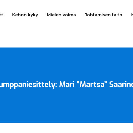
et
Kehon kyky
Mielen voima
Johtamisen taito
umppaniesittely: Mari ”Martsa” Saarin