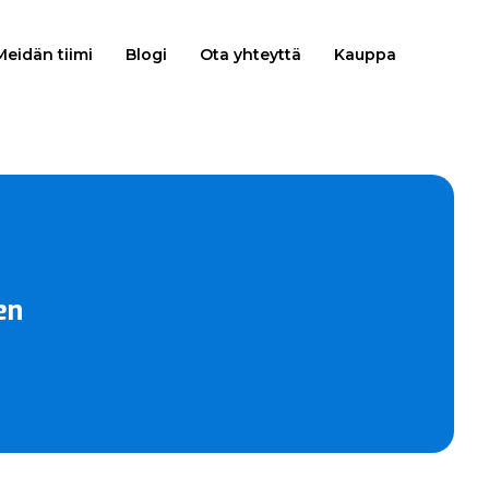
Meidän tiimi
Blogi
Ota yhteyttä
Kauppa
en