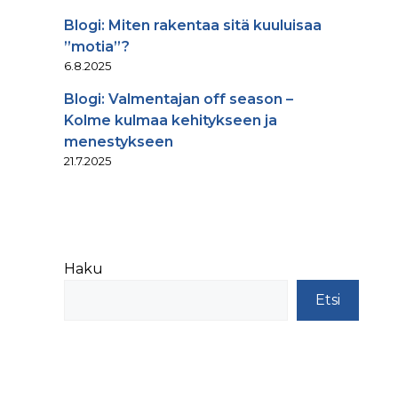
Blogi: Miten rakentaa sitä kuuluisaa
”motia”?
6.8.2025
Blogi: Valmentajan off season –
Kolme kulmaa kehitykseen ja
menestykseen
21.7.2025
Haku
Etsi