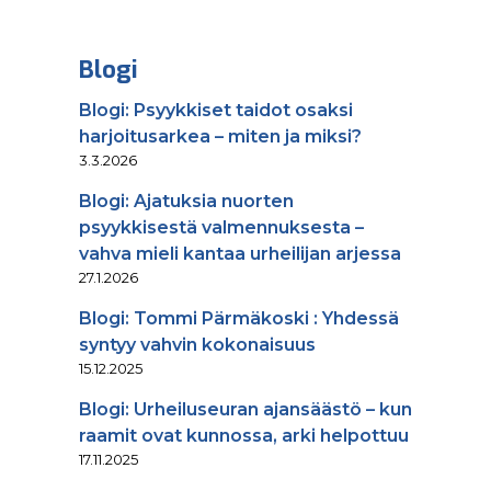
Blogi
Blogi: Psyykkiset taidot osaksi
harjoitusarkea – miten ja miksi?
3.3.2026
Blogi: Ajatuksia nuorten
psyykkisestä valmennuksesta –
vahva mieli kantaa urheilijan arjessa
27.1.2026
Blogi: Tommi Pärmäkoski : Yhdessä
syntyy vahvin kokonaisuus
15.12.2025
Blogi: Urheiluseuran ajansäästö – kun
raamit ovat kunnossa, arki helpottuu
17.11.2025