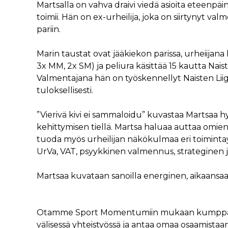
Martsalla on vahva draivi viedä asioita eteenpäin
toimii. Hän on ex-urheilija, joka on siirtynyt v
pariin.
Marin taustat ovat jääkiekon parissa, urheiijana
3x MM, 2x SM) ja peliura käsittää 15 kautta Naist
Valmentajana hän on työskennellyt Naisten Lii
tuloksellisesti.
”Vierivä kivi ei sammaloidu” kuvastaa Martsaa hy
kehittymisen tiellä. Martsa haluaa auttaa omie
tuoda myös urheilijan näkökulmaa eri toimint
UrVa, VAT, psyykkinen valmennus, strateginen 
Martsaa kuvataan sanoilla energinen, aikaansa
Otamme Sport Momentumiin mukaan kumppaneita, 
välisessä yhteistyössä ja antaa omaa osaamistaa