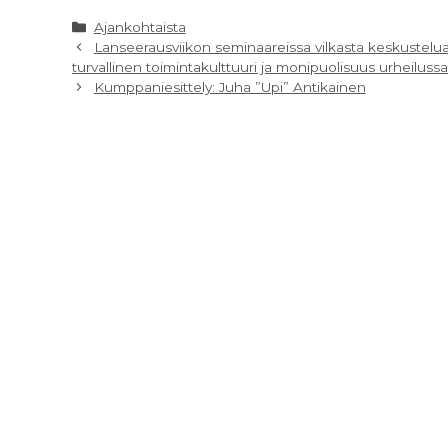
Kategoriat
Ajankohtaista
Lanseerausviikon seminaareissa vilkasta keskustelua
turvallinen toimintakulttuuri ja monipuolisuus urheilussa
Kumppaniesittely: Juha ”Upi” Antikainen