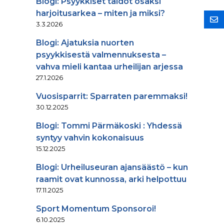
Blogi: Psyykkiset taidot osaksi
harjoitusarkea – miten ja miksi?
3.3.2026
Blogi: Ajatuksia nuorten
psyykkisestä valmennuksesta –
vahva mieli kantaa urheilijan arjessa
27.1.2026
Vuosisparrit: Sparraten paremmaksi!
30.12.2025
Blogi: Tommi Pärmäkoski : Yhdessä
syntyy vahvin kokonaisuus
15.12.2025
Blogi: Urheiluseuran ajansäästö – kun
raamit ovat kunnossa, arki helpottuu
17.11.2025
Sport Momentum Sponsoroi!
6.10.2025