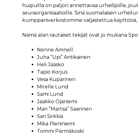
huipuilla on paljon annettavaa urheilijoille, jouk
seuraorganisaatioille. Sinä suomalaisen urheilun
kumppaniverkostomme valjastettua käyttöösi, o
Nämä alan rautaiset tekijät ovat jo mukana 
Nenne Amnell
Juha ”Upi” Antikainen
Heli Jääskö
Tapio Korjus
Vesa Kuparinen
Mirelle Lund
Sami Lund
Jaakko Ojaniemi
Mari ”Martsa” Saarinen
Sari Sirkkiä
Mika Pieniniemi
Tommi Pärmäkoski