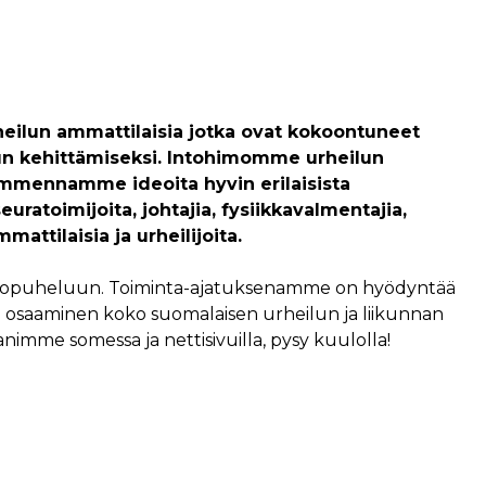
eilun ammattilaisia jotka ovat kokoontuneet
un kehittämiseksi. Intohimomme urheilun
ammennamme ideoita hyvin erilaisista
ratoimijoita, johtajia, fysiikkavalmentajia,
attilaisia ja urheilijoita.
ropuheluun. Toiminta-ajatuksenamme on hyödyntää
osaaminen koko suomalaisen urheilun ja liikunnan
mme somessa ja nettisivuilla, pysy kuulolla!