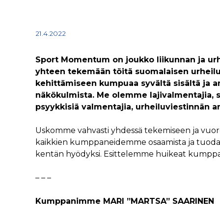
21.4.2022
Sport Momentum on joukko liikunnan ja urh
yhteen tekemään töitä suomalaisen urheil
kehittämiseen kumpuaa syvältä sisältä ja 
näkökulmista. Me olemme lajivalmentajia, seu
psyykkisiä valmentajia, urheiluviestinnän amm
Uskomme vahvasti yhdessä tekemiseen ja vuo
kaikkien kumppaneidemme osaamista ja tuoda 
kentän hyödyksi. Esittelemme huikeat kumppani
– – –
Kumppanimme MARI ”MARTSA” SAARINEN