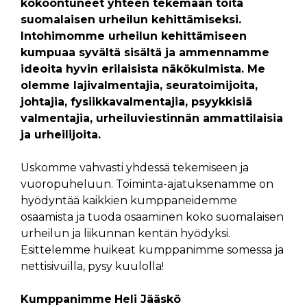
kokoontuneet yhteen tekemään töitä
suomalaisen urheilun kehittämiseksi.
Intohimomme urheilun kehittämiseen
kumpuaa syvältä sisältä ja ammennamme
ideoita hyvin erilaisista näkökulmista. Me
olemme lajivalmentajia, seuratoimijoita,
johtajia, fysiikkavalmentajia, psyykkisiä
valmentajia, urheiluviestinnän ammattilaisia
ja urheilijoita.
Uskomme vahvasti yhdessä tekemiseen ja
vuoropuheluun. Toiminta-ajatuksenamme on
hyödyntää kaikkien kumppaneidemme
osaamista ja tuoda osaaminen koko suomalaisen
urheilun ja liikunnan kentän hyödyksi.
Esittelemme huikeat kumppanimme somessa ja
nettisivuilla, pysy kuulolla!
Kumppanimme
Heli Jääskö