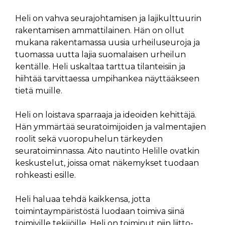
Heli on vahva seurajohtamisen ja lajikulttuurin
rakentamisen ammattilainen. Hän on ollut
mukana rakentamassa uusia urheiluseuroja ja
tuomassa uutta lajia suomalaisen urheilun
kentälle. Heli uskaltaa tarttua tilanteisiin ja
hiihtää tarvittaessa umpihankea näyttääkseen
tietä muille.
Heli on loistava sparraaja ja ideoiden kehittäjä.
Hän ymmärtää seuratoimijoiden ja valmentajien
roolit sekä vuoropuhelun tärkeyden
seuratoiminnassa. Aito nautinto Helille ovatkin
keskustelut, joissa omat näkemykset tuodaan
rohkeasti esille.
Heli haluaa tehdä kaikkensa, jotta
toimintaympäristöstä luodaan toimiva siinä
toimiville tekijöille. Heli on toiminut niin liitto-