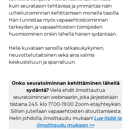
kuin seuratason tehtävissä ja ymmärtää näin
urheilutoiminnan kehittämisen monella tasolla.
Hän tunnistaa myös vapaaehtoistoiminnan
tärkeyden ja vapaaehtoisten toimijoiden
huomioiminen onkin lähellä hänen sydäntään.
Heliä kuvataan sanoilla ratkaisukykyinen,
neuvottelutaitoinen sekä aina valmis
keskusteluun ja sparrailuun.
Onko seuratoiminnan kehittäminen lähellä
sydäntä?
Vielä ehdit ilmoittautua
seuratoiminnan webinaariin, joka järjestetään
tiistaina 24.5. klo 17.00-19.00 Zoom-etäyhteyksin.
Silloin jutellaan vapaaehtoisten sitouttamisesta
Helin johdolla, ilmoittaudu mukaan!
Lue lisää ja
ilmoittaudu mukaan >>