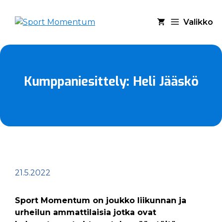
Siirry
sisältöön
Valikko
Kumppaniesittely: Heli Jääskö
21.5.2022
Sport Momentum on joukko liikunnan ja
urheilun ammattilaisia jotka ovat