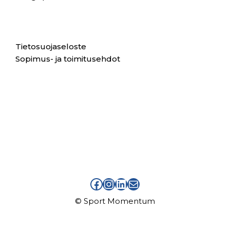
Tietosuojaseloste
Sopimus- ja toimitusehdot
facebook sport momentum
instagram sport momentum
linkedin sport momentum
sähköpostiosoite info at sportmomentum piste fi
© Sport Momentum