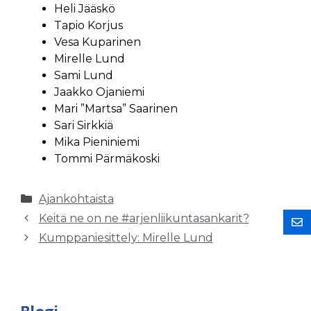
Heli Jääskö
Tapio Korjus
Vesa Kuparinen
Mirelle Lund
Sami Lund
Jaakko Ojaniemi
Mari ”Martsa” Saarinen
Sari Sirkkiä
Mika Pieniniemi
Tommi Pärmäkoski
Kategoriat
Ajankohtaista
Keitä ne on ne #arjenliikuntasankarit?
Kumppaniesittely: Mirelle Lund