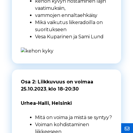
kehon kyvyn nostaminen lajin
vaatimuksiin,
vammojen ennaltaehkäisy
Mikä vaikutus liikeradoilla on
suoritukseen
Vesa Kuparinen ja Sami Lund
Osa 2: Liikkuvuus on voimaa
25.10.2023
,
klo 18-20:30
Urhea-Halli, Helsinki
Mitä on voima ja mistä se syntyy?
Voiman kohdistaminen
liikkeeseen