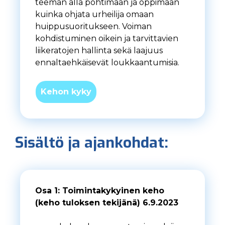
teeman alla pohtimaan ja oppimaan
kuinka ohjata urheilija omaan
huippusuoritukseen. Voiman
kohdistuminen oikein ja tarvittavien
liikeratojen hallinta sekä laajuus
ennaltaehkäisevät loukkaantumisia.
Kehon kyky
Sisältö ja ajankohdat:
Osa 1: Toimintakykyinen keho
(keho tuloksen tekijänä) 6.9.2023